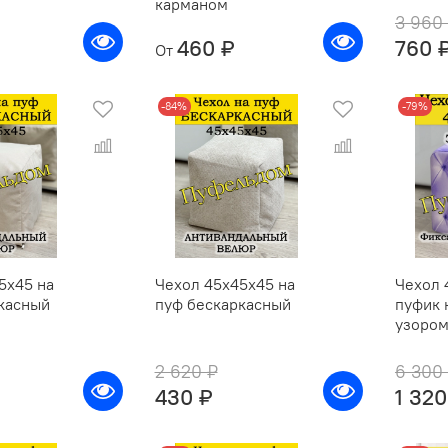
карманом
3 960
460 ₽
760 
От
-84%
-79%
5х45 на
Чехол 45х45х45 на
Чехол 
касный
пуф бескаркасный
пуфик 
узоро
2 620 ₽
6 300
430 ₽
1 320