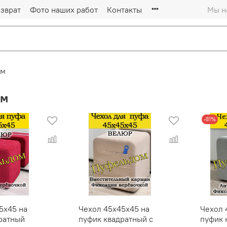
зврат
Фото наших работ
Контакты
Мы на
см
см
-81%
5х45 на
Чехол 45х45х45 на
Чехол 
ратный
пуфик квадратный с
пуфик 