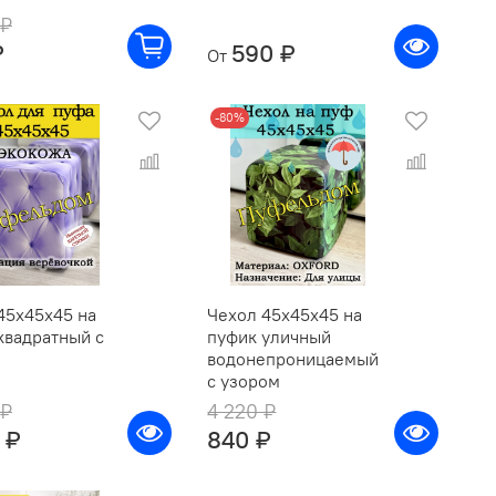
 ₽
₽
590 ₽
От
-80%
45х45х45 на
Чехол 45х45х45 на
квадратный с
пуфик уличный
м
водонепроницаемый
с узором
 ₽
4 220 ₽
 ₽
840 ₽