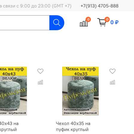
 связи с 9:00 до 23:00 (GMT +7)
+7(913) 4705-888
0
0
0 ₽
40х43 на
Чехол 40х35 на
круглый
пуфик круглый