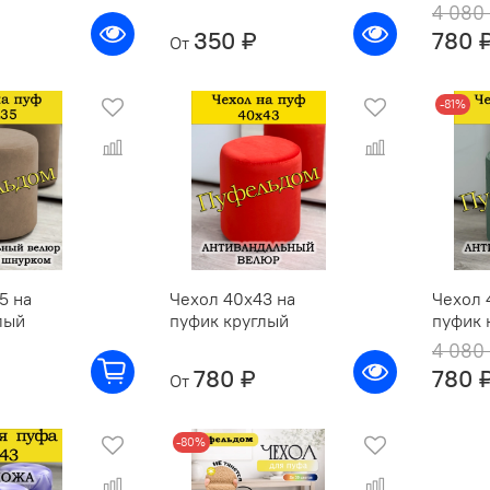
4 080
350 ₽
780 
От
-81%
5 на
Чехол 40х43 на
Чехол 
лый
пуфик круглый
пуфик 
4 080
780 ₽
780 
От
-80%