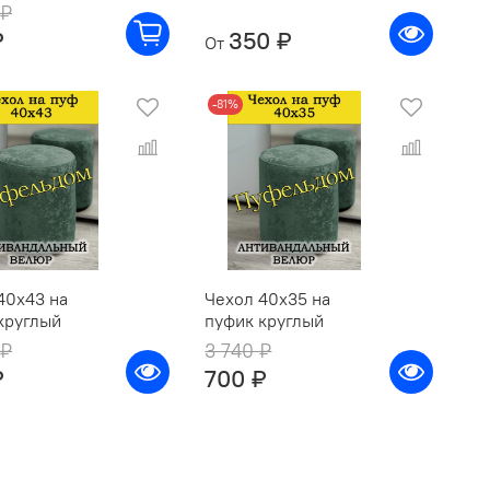
 ₽
₽
350 ₽
От
-81%
40х43 на
Чехол 40х35 на
круглый
пуфик круглый
 ₽
3 740 ₽
₽
700 ₽