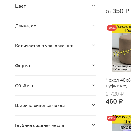
Цвет
350 ₽
От
Длина, см
-83%
Количество в упаковке, шт.
Форма
Чехол 40х3
Объём, л
пуфик круг
2 720 ₽
460 ₽
Ширина сиденья чехла
-81%
Глубина сиденья чехла