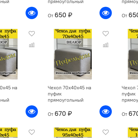
ьный
прямоугольный
прямо
650 ₽
65
От
От
0х45 на
Чехол 70х40х45 на
Чехол 
пуфик
пуфик
ьный
прямоугольный
прямо
670 ₽
67
От
От