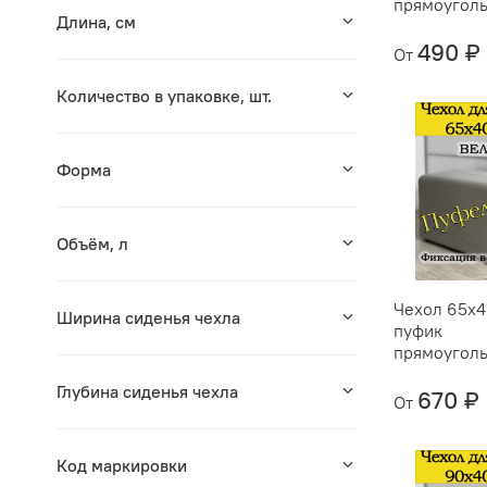
прямоугол
Длина, см
490 ₽
От
Количество в упаковке, шт.
Форма
Объём, л
Чехол 65х4
Ширина сиденья чехла
пуфик
прямоугол
Глубина сиденья чехла
670 ₽
От
Код маркировки