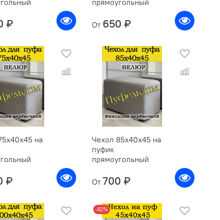
угольный
прямоугольный
0 ₽
650 ₽
От
75х40х45 на
Чехол 85х40х45 на
пуфик
угольный
прямоугольный
0 ₽
700 ₽
От
-82%