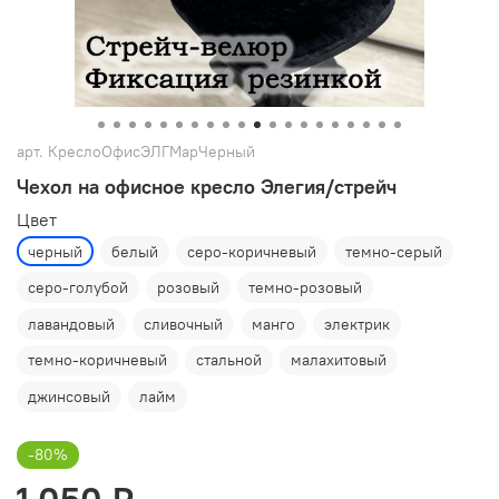
арт.
КреслоОфисЭЛГМарЧерный
Чехол на офисное кресло Элегия/стрейч
Цвет
черный
белый
серо-коричневый
темно-серый
серо-голубой
розовый
темно-розовый
лавандовый
сливочный
манго
электрик
темно-коричневый
стальной
малахитовый
джинсовый
лайм
-80%