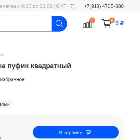
 связи с 9:00 до 23:00 (GMT +7)
+7(913) 4705-888
0
0
0 ₽
ый
на пуфик квадратный
 избранное
алый
В корзину
₽