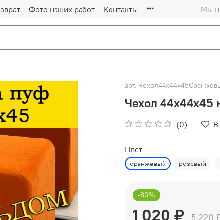
зврат
Фото наших работ
Контакты
Мы на
арт.
Чехол44х44х45Оранжев
Чехол 44х44х45 
(0)
В
Цвет
оранжевый
розовый
-80%
1 020 ₽
5 220 