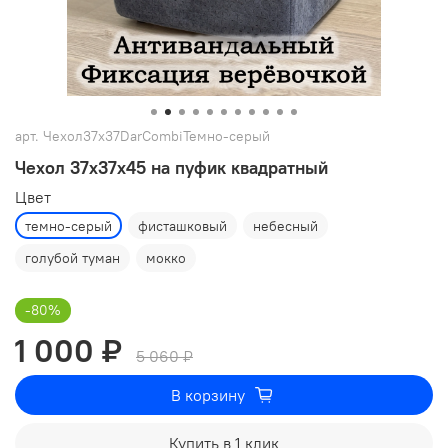
арт.
Чехол37х37DarCombiТемно-серый
Чехол 37х37х45 на пуфик квадратный
Цвет
темно-серый
фисташковый
небесный
голубой туман
мокко
-80%
1 000 ₽
5 060 ₽
В корзину
Купить в 1 клик