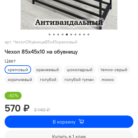
арт.
ЧехолОбувница85х45кремовый
Чехол 85х45х10 на обувницу
Цвет
кремовый
оранжевый
шоколадный
темно-серый
коричневый
голубой
голубой туман
мокко
-82%
570 ₽
3 140 ₽
В корзину
Купить в 1 клик