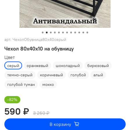
арт.
ЧехолОбувница80х40серый
Чехол 80х40х10 на обувницу
Цвет
серый
оранжевый
шоколадный
бирюзовый
темно-серый
коричневый
голубой
алый
голубой туман
мокко
-82%
590 ₽
3 260 ₽
В корзину