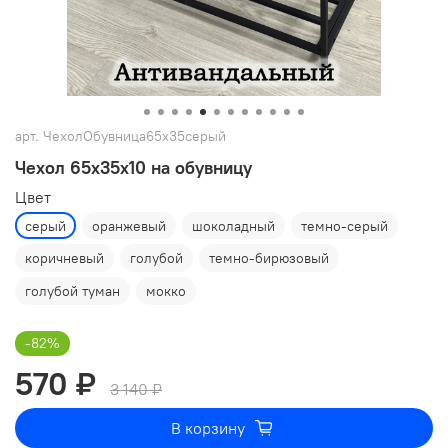
арт.
ЧехолОбувница65х35серый
Чехол 65х35х10 на обувницу
Цвет
серый
оранжевый
шоколадный
темно-серый
коричневый
голубой
темно-бирюзовый
голубой туман
мокко
-82%
570 ₽
3 140 ₽
В корзину