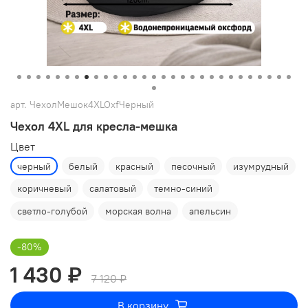
арт.
ЧехолМешок4XLOxfЧерный
Чехол 4XL для кресла-мешка
Цвет
черный
белый
красный
песочный
изумрудный
коричневый
салатовый
темно-синий
светло-голубой
морская волна
апельсин
-80%
1 430 ₽
7 120 ₽
В корзину