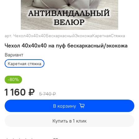
арт.
Чехол40х40х40БескаркасныйЭкокожаКаретнаяСтяжка
Чехол 40х40х40 на пуф бескаркасный/экокожа
Вариант
Каретная стяжка
-80%
1 160 ₽
5 740 ₽
В корзину
Купить в 1 клик