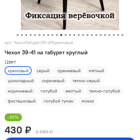
арт.
ЧехолТабурет39-41Кремовый
Чехол 39-41 на табурет круглый
Цвет
кремовый
серый
оранжевый
мятный
шоколадный
сиреневый
темно-серый
коричневый
голубой
желтый
темно-голубой
фисташковый
голубой туман
мокко
-83%
430 ₽
2 580 ₽