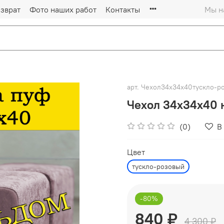
зврат
Фото наших работ
Контакты
Мы на
арт.
Чехол34х34х40тускло-р
Чехол 34х34х40 
(0)
В
Цвет
тускло-розовый
-80%
840 ₽
4 300 ₽