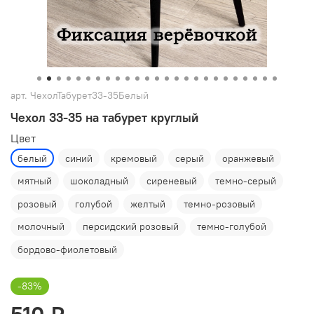
арт.
ЧехолТабурет33-35Белый
Чехол 33-35 на табурет круглый
Цвет
белый
синий
кремовый
серый
оранжевый
мятный
шоколадный
сиреневый
темно-серый
розовый
голубой
желтый
темно-розовый
молочный
персидский розовый
темно-голубой
бордово-фиолетовый
-83%