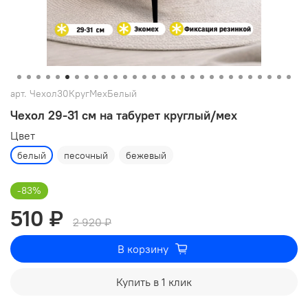
арт.
Чехол30КругМехБелый
Чехол 29-31 см на табурет круглый/мех
Цвет
белый
песочный
бежевый
-83%
510 ₽
2 920 ₽
В корзину
Купить в 1 клик