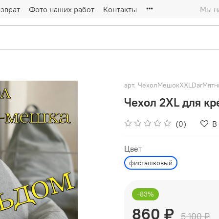
зврат
Фото наших работ
Контакты
Мы на
арт.
ЧехолМешокXXLDarМятн
Чехол 2XL для к
(0)
В
Цвет
фисташковый
-83%
860 ₽
5 100 ₽